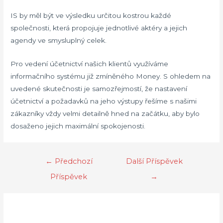
IS by měl být ve výsledku určitou kostrou každé
společnosti, která propojuje jednotlivé aktéry a jejich
agendy ve smysluplný celek.
Pro vedení účetnictví našich klientů využíváme
informačního systému již zmíněného Money. S ohledem na
uvedené skutečnosti je samozřejmostí, že nastavení
účetnictví a požadavků na jeho výstupy řešíme s našimi
zákazníky vždy velmi detailně hned na začátku, aby bylo
dosaženo jejich maximální spokojenosti.
Navigace
←
Předchozí
Další Příspěvek
pro
Příspěvek
→
příspěvek