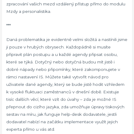
zpracování vašich mezd vzdálený přístup přímo do modulu
Mzdy a personalistika.
***
Daná problematika je evidentně velmi složitá a nastínili jsme
ji pouze v hrubých obrysech. Každopádně si musíte
připravit plán postupu a u každé agendy připsat osobu,
které se týká. Dotyčný nebo dotyčná budou mít jistě i
dobré nápady nebo připomínky, které zakomponujete v
rámci nastavení IS. Můžete také vytvořit návod pro
uživatele dané agendy, který se bude jistě hodit vzhledem
k vysoké fluktuaci zaměstnanců v dnešní době. Existuje
tisíc dalších věcí, které vzít do úvahy – zda je možné IS
přepnout do cizího jazyka, zda umožňuje úpravy tiskových
sestav na míru, jak funguje help-desk dodavatele, jestli
dodavatel nabízí na začátku implementace využít jejich
experta přímo u vás atd.