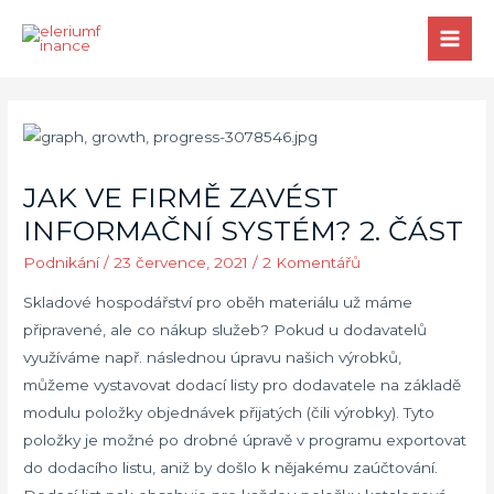
MAI
MEN
JAK VE FIRMĚ ZAVÉST
INFORMAČNÍ SYSTÉM? 2. ČÁST
Podnikání
/
23 července, 2021
/
2 Komentářů
Skladové hospodářství pro oběh materiálu už máme
připravené, ale co nákup služeb? Pokud u dodavatelů
využíváme např. následnou úpravu našich výrobků,
můžeme vystavovat dodací listy pro dodavatele na základě
modulu položky objednávek přijatých (čili výrobky). Tyto
položky je možné po drobné úpravě v programu exportovat
do dodacího listu, aniž by došlo k nějakému zaúčtování.