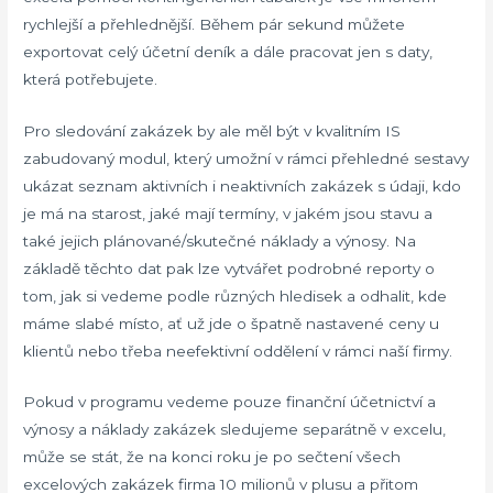
rychlejší a přehlednější. Během pár sekund můžete
exportovat celý účetní deník a dále pracovat jen s daty,
která potřebujete.
Pro sledování zakázek by ale měl být v kvalitním IS
zabudovaný modul, který umožní v rámci přehledné sestavy
ukázat seznam aktivních i neaktivních zakázek s údaji, kdo
je má na starost, jaké mají termíny, v jakém jsou stavu a
také jejich plánované/skutečné náklady a výnosy. Na
základě těchto dat pak lze vytvářet podrobné reporty o
tom, jak si vedeme podle různých hledisek a odhalit, kde
máme slabé místo, ať už jde o špatně nastavené ceny u
klientů nebo třeba neefektivní oddělení v rámci naší firmy.
Pokud v programu vedeme pouze finanční účetnictví a
výnosy a náklady zakázek sledujeme separátně v excelu,
může se stát, že na konci roku je po sečtení všech
excelových zakázek firma 10 milionů v plusu a přitom