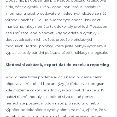
Dodací list pak obsahuje pro každou položku katalogová
čísla, název výrobku, váhu apod. Nyní náš IS obsahuje
informaci, u jakého dodavatele následných služeb se náš
výrobek nachází. Pokud budete tyto dodací listy dělat
manuálně, nikdy nemáte tak dokonalý přehled. Postupem
času můžete lépe plánovat, kdy pojedete s výrobky k
dodavateli externích služeb, protože v příslušných
modulech uvidíte i položky, které ještě nebyly vyrobeny a
vyplatí se tedy pár dní počkat a ušetřit náklady na logistiku.
Sledování zakázek, export dat do excelu a reporting
Pokud naše firma podléhá auditu nebo budeme často
připravovat různé ad-hoc analýzy, je třeba zvolit program,
kde můžeme cokoliv snadno vyexportovat do excelu. IS
nabízí různé moduly, ale pokud si za drahé peníze
nenecháte postavit moduly např. pro reporting nebo
výpočet nedokončené výroby přímo na míru, zjistíte, že v
excelu pomocí kontingenčních tabulek je vše mnohem