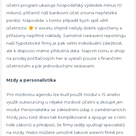
účetní program ukazuje hospodářský výsledek mínus 10
milionů, přičemž náš bankovní účet zrovna nepřetéká
penězi. Nápověda: v tomto případě bych spíš věřil
účetnictví.
V excelu zřejmě nebyly dobře vypočteny a
přiřazeny nepřímé náklady. Samotné nastavení reportingu
naší hypotetické firmy je pak velmi individuální záležitost,
ale k dispozici máme příslušná data. Naproti tomu e-shop
na prodej počítačových her si vystačí pouze s finančním
účetnictvím a pár jednoduchými sestavami.
Mzdy a personalistika
Pro mzdovou agendu lze buď použít modul v IS anebo
využít outsourcing u nějaké mzdové účetní a zkoupit jen
modul Personalistika se základními údaji o zaměstnancích.
Mzdy jsou totiž dnes tak komplikované a spojuje se s nimi
tolik zákonů a předpisů, že firmy raději využívají specialistů
na mzdy. Nebo můžete umožnit takové externí firmě pro