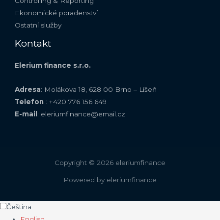
Controlling & Reporting
Ekonomické poradenství
Ostatní služby
Kontakt
Elerium finance s.r.o.
Adresa
: Molákova 18, 628 00 Brno – Líšeň
Telefon
: +420 776 156 649
E-mail
: eleriumfinance@email.cz
Copyright © 2026 eleriumfinance
Powered by eleriumfinance
Čeština
English